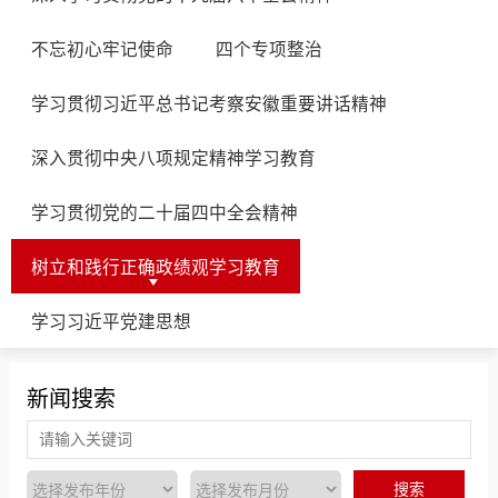
不忘初心牢记使命
四个专项整治
学习贯彻习近平总书记考察安徽重要讲话精神
深入贯彻中央八项规定精神学习教育
学习贯彻党的二十届四中全会精神
树立和践行正确政绩观学习教育
学习习近平党建思想
新闻搜索