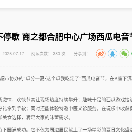
不停歇 商之都合肥中心广场西瓜电音
025-07-17
阅读次数：
330
次
分享到：
府超市协办的“瓜分一夏•这个瓜我吃定了”西瓜电音节，在B座
场激情，欢快节奏让现场热度持续攀升；趣味十足的西瓜游戏接
好礼拿到手软；同时还能体验特邀中医义诊服务，在玩乐中收获
样美食选择，满足大家的味蕾需求。
持下圆满成功。它不仅为周边居民献上了一场精彩的夏日文化盛