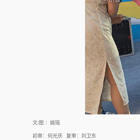
文/图 ：姚瑶
初审：何光庆 复审：刘卫东