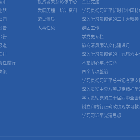
超市
投资者关系
影像中心
企业党建
电器
发展历程
培训资料
学习贯彻习近平新时代中国特
公司
荣誉资质
深入学习贯彻党的二十大精神
公告
人事任免
群团工作
公告
学党史专栏
报道
徽商清风廉洁文化建设月
安排
深入学习贯彻党的十九届六中
责任履行
不忘初心牢记使命
决策
四个专项整治
学习贯彻习近平总书记考察安
深入贯彻中央八项规定精神学
学习贯彻党的二十届四中全会
树立和践行正确政绩观学习教
学习习近平党建思想