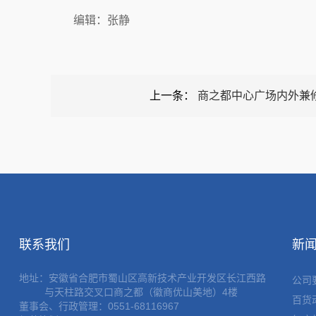
编辑：张静
上一条：
商之都中心广场内外兼
联系我们
新
地址：
安徽省合肥市蜀山区高新技术产业开发区长江西路
公司
与天柱路交叉口商之都（徽商优山美地）4楼
百货
董事会、行政管理：0551-68116967