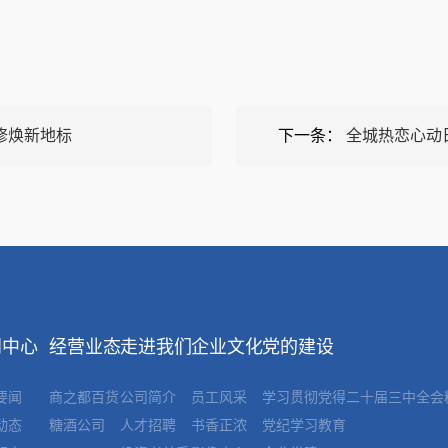
修焕新地标
下一条：
全城热恋心动
闻中心
经营业态
走进我们
企业文化
党的建设
要闻
商之都百货
公司简介
员工风采
学习贯彻党得二十届三中全会
动态
糖酒公司
人才招聘
书香正浓
党纪学习教育